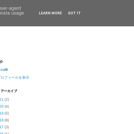
 user-agent
nerate usage
LEARN MORE
GOT IT
介
ccolli
プロフィールを表示
 アーカイブ
21
(2)
20
(4)
19
(5)
18
(8)
17
(3)