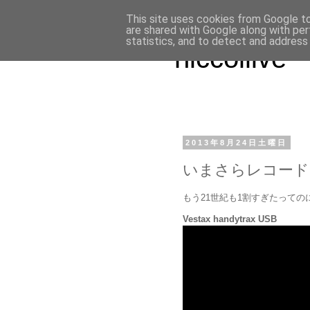
This site uses cookies from Google to 
are shared with Google along with per
statistics, and to detect and address
niccollive
2013年8月24日土曜日
いまさらレコード
もう21世紀も1割すぎたって
Vestax handytrax USB