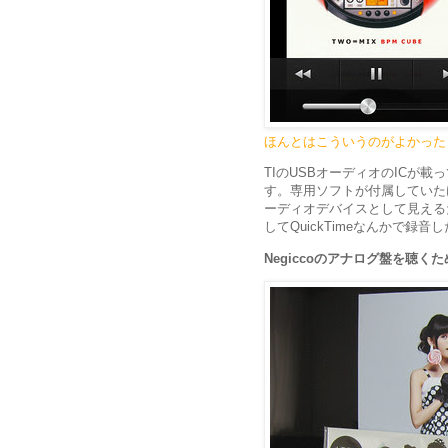
ほんとはこういうのがよかった
TIのUSBオーディオのICが
す。専用ソフトが付属していた
ーディオデバイスとして見える
してQuickTimeなんかで録
Negiccoのアナログ盤を聴く