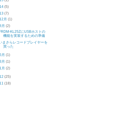
15
(1)
14
(5)
13
(7)
12月
(1)
8月
(2)
FRDM-KL25ZにUSBホストの
機能を実装するための準備
いまさらレコードプレイヤーを
買った
6月
(1)
3月
(1)
1月
(2)
12
(25)
11
(18)