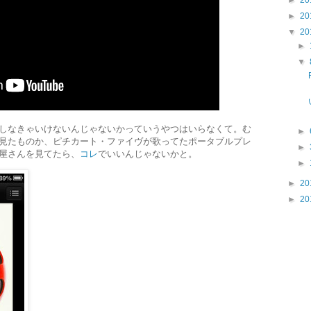
►
20
►
20
▼
20
►
▼
しなきゃいけないんじゃないかっていうやつはいらなくて。む
►
見たものか、ピチカート・ファイヴが歌ってたポータブルプレ
►
屋さんを見てたら、
コレ
でいいんじゃないかと。
►
►
20
►
20