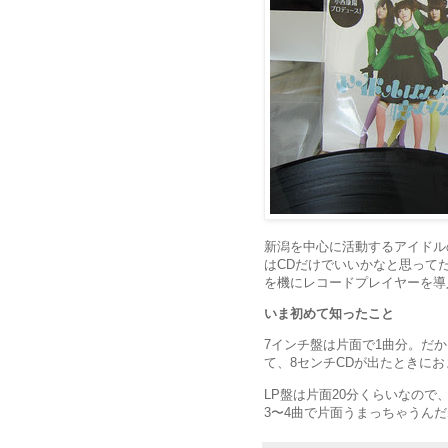
新潟を中心に活動するアイドル
はCDだけでいいかなと思って
を機にレコードプレイヤーを導
いま初めて知ったこと
7インチ盤は片面で1曲分。だ
て、8センチCDが出たときに
LP盤は片面20分くらいなので
3〜4曲で片面うまっちゃうん