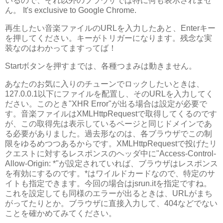
いるので、それ以外のブラウザでは特に何も表示されませ
ん。 It's exclusive to Google Chrome.
再生したい音楽ファイルのURLを入力したあと、Enterキー
を押してください。キーがトリガーになります。残念な実
装なのはわかってますってば！
Startボタンを押すまでは、各種つまみは動きません。
あなたのお気に入りのチューンでロックしたいときは、
127.0.0.1以下にファイルを配置し、そのURLを入力してく
ださい。このとき"XHR Error"が出る場合は設定が必要で
す。音楽ファイルはXMLHttpRequestで取得してくるのです
が、この取得先は表示しているページと同じドメインであ
る必要がありました。過去形なのは、各ブラウザでこの制
限をゆるめつつあるからです。XMLHttpRequestで投げたリ
クエストに対するレスポンスのヘッダ中に"Access-Control-
Allow-Origin: *"が設定されていれば、ブラウザはレスポンス
を有効にするのです。*はワイルドカードなので、特定のサ
イトも指定できます。今回の場合はjsrun.itを指定ですね。
これを設定しても同様のエラーが出るときは、URLがまち
がってたりとか。ブラウザに直接入力して、404などでない
ことを確かめてみてください。