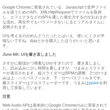
Google Chromeに実装されている、Javascriptで音声ファイ
ルを扱うためのAPI。XMLHttpRequestでファイルを取得
し、エフェクタなどのAPIを通した後出力するのがおおまか
な流れ。再生中でもパラメータをいじるとリアルタイムに
反映されます。
UIを考えるのがめんどうだったとはいえ、使いにくさが半
端ないですね。djayとかを購入したほうがいいと思いま
す。
June 6th: UIを書き直しました
さすがに殺伐かつ簡素なUIがすぎたので、書き直しまし
た。読み込みに少し時間を要しますが、つまみとスライダ
ーが表示されます。縦スライダーはBPMの調整、2つのつま
みは上：ハイパスフィルタ、下：ローパスフィルタです。
横スライダーはクロスフェーダーです。つまみは
jqskin
を利
用して実装しています。
注意
Web Audio APIは基本的にGoogle Chromeのみに実装されて