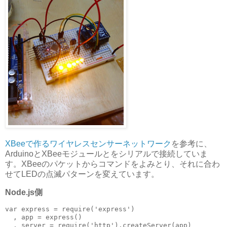
XBeeで作るワイヤレスセンサーネットワーク
を参考に、
ArduinoとXBeeモジュールとをシリアルで接続していま
す。XBeeのパケットからコマンドをよみとり、それに合わ
せてLEDの点滅パターンを変えています。
Node.js側
var express = require('express')

  , app = express()

  , server = require('http').createServer(app)
