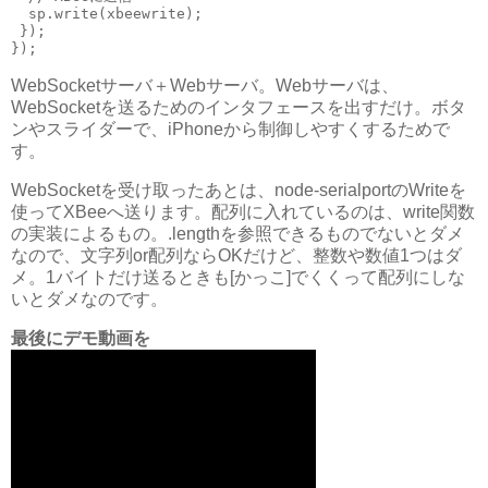
  sp.write(xbeewrite);

 });

WebSocketサーバ＋Webサーバ。Webサーバは、
WebSocketを送るためのインタフェースを出すだけ。ボタ
ンやスライダーで、iPhoneから制御しやすくするためで
す。
WebSocketを受け取ったあとは、node-serialportのWriteを
使ってXBeeへ送ります。配列に入れているのは、write関数
の実装によるもの。.lengthを参照できるものでないとダメ
なので、文字列or配列ならOKだけど、整数や数値1つはダ
メ。1バイトだけ送るときも[かっこ]でくくって配列にしな
いとダメなのです。
最後にデモ動画を