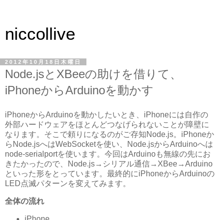
niccollive
2012年10月18日木曜日
Node.jsとXBeeの助けを借りて、
iPhoneからArduinoを動かす
iPhoneからArduinoを動かしたいとき、iPhoneには自作の
外部ハードウェアをほとんどつなげられないことが障壁に
なります。そこで頼りになるのがご存知Node.js。iPhoneか
らNode.jsへはWebSocketを使い、Node.jsからArduinoへは
node-serialportを使います。今回はArduinoも無線の先にお
きたかったので、Node.js→シリアル通信→XBee→Arduino
といった形をとっています。最終的にiPhoneからArduinoの
LED点滅パターンを変えてみます。
全体の流れ
iPhone