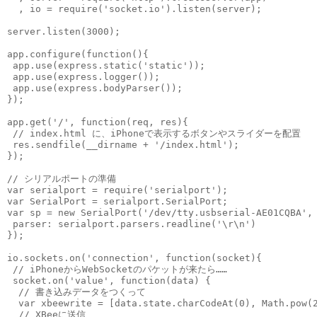
  , io = require('socket.io').listen(server);

server.listen(3000);

app.configure(function(){

 app.use(express.static('static'));

 app.use(express.logger());

 app.use(express.bodyParser());

});

app.get('/', function(req, res){

 // index.html に、iPhoneで表示するボタンやスライダーを配置

 res.sendfile(__dirname + '/index.html');

});

// シリアルポートの準備

var serialport = require('serialport');

var SerialPort = serialport.SerialPort;

var sp = new SerialPort('/dev/tty.usbserial-AE01CQBA', 
 parser: serialport.parsers.readline('\r\n')

});

io.sockets.on('connection', function(socket){

 // iPhoneからWebSocketのパケットが来たら……

 socket.on('value', function(data) {

  // 書き込みデータをつくって

  var xbeewrite = [data.state.charCodeAt(0), Math.pow(2
  // XBeeに送信
